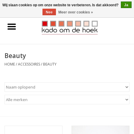
0 Artikelen - €0,00
Wij slaan cookies op om onze website te verbeteren. Is dat akkoord?
Ja
Nee
Meer over cookies »
Home
Accessoires
Beauty
Gadgets
HOME
/
ACCESSOIRES
/
BEAUTY
Huishoudelijk
Interieur
Kids
Pylones