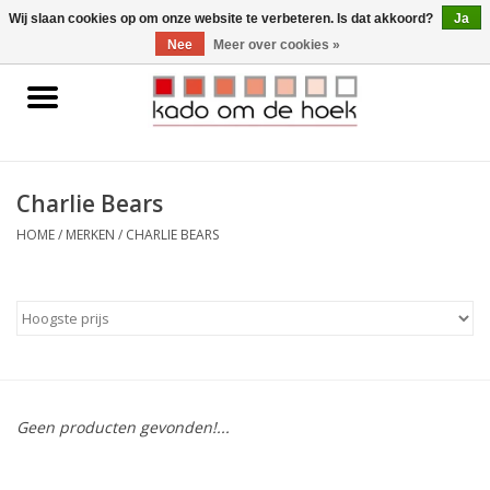
0 Artikelen - €0,00
Wij slaan cookies op om onze website te verbeteren. Is dat akkoord?
Ja
Nee
Meer over cookies »
Home
Accessoires
Charlie Bears
Gadgets
HOME
/
MERKEN
/
CHARLIE BEARS
Huishoudelijk
Interieur
Kids
Geen producten gevonden!...
Pylones