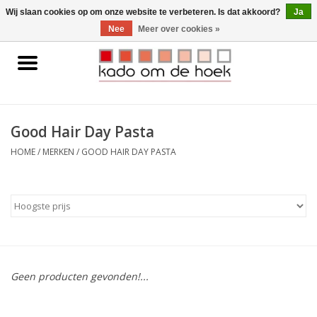
0 Artikelen - €0,00
Wij slaan cookies op om onze website te verbeteren. Is dat akkoord?
Ja
Nee
Meer over cookies »
Home
Accessoires
Good Hair Day Pasta
Gadgets
HOME
/
MERKEN
/
GOOD HAIR DAY PASTA
Huishoudelijk
Interieur
Kids
Geen producten gevonden!...
Pylones