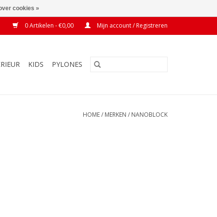
over cookies »
0 Artikelen - €0,00
Mijn account / Registreren
ERIEUR
KIDS
PYLONES
HOME
/
MERKEN
/
NANOBLOCK