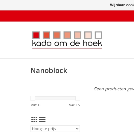
Wij slaan coo
Nanoblock
Geen producten gev
Min: €
0
Max: €
5