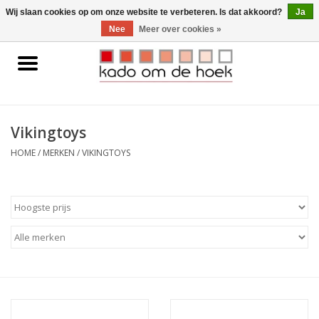
0 Artikelen - €0,00
Wij slaan cookies op om onze website te verbeteren. Is dat akkoord?
Ja
Nee
Meer over cookies »
Home
Accessoires
Vikingtoys
Gadgets
HOME
/
MERKEN
/
VIKINGTOYS
Huishoudelijk
Interieur
Kids
Pylones