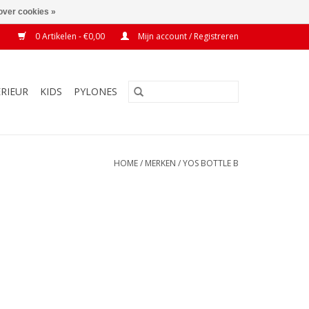
over cookies »
0 Artikelen - €0,00
Mijn account / Registreren
ERIEUR
KIDS
PYLONES
HOME
/
MERKEN
/
YOS BOTTLE B