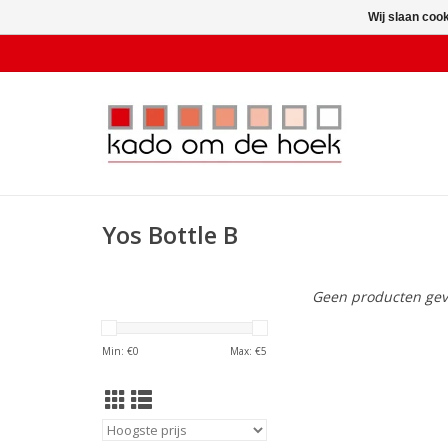
Wij slaan coo
Yos Bottle B
Geen producten gev
Min: €
0
Max: €
5