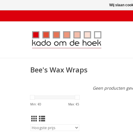
Wij slaan coo
Bee's Wax Wraps
Geen producten gev
Min: €
0
Max: €
5