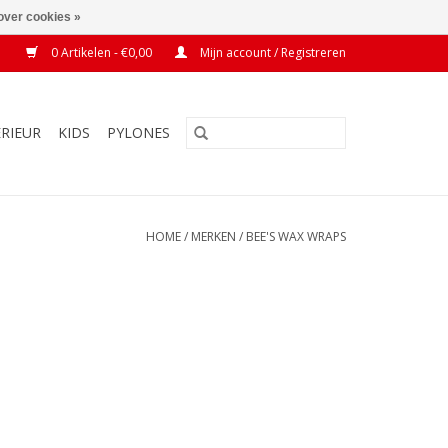
over cookies »
0 Artikelen - €0,00
Mijn account / Registreren
ERIEUR
KIDS
PYLONES
HOME
/
MERKEN
/
BEE'S WAX WRAPS