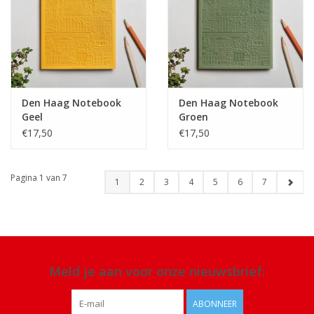
Den Haag Notebook
Den Haag Notebook
Geel
Groen
€17,50
€17,50
Pagina 1 van 7
1
2
3
4
5
6
7
Meld je aan voor onze nieuwsbrief:
ABONNEER