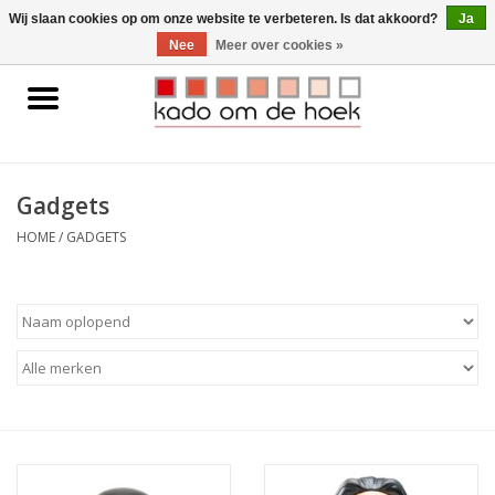
0 Artikelen - €0,00
Wij slaan cookies op om onze website te verbeteren. Is dat akkoord?
Ja
Nee
Meer over cookies »
Home
Accessoires
Gadgets
Gadgets
HOME
/
GADGETS
Huishoudelijk
Interieur
Kids
Pylones