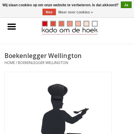
0 Artikelen - €0,00
Wij slaan cookies op om onze website te verbeteren. Is dat akkoord?
Ja
Nee
Meer over cookies »
Home
Accessoires
Boekenlegger Wellington
Gadgets
HOME
/
BOEKENLEGGER WELLINGTON
Huishoudelijk
Interieur
Kids
Pylones