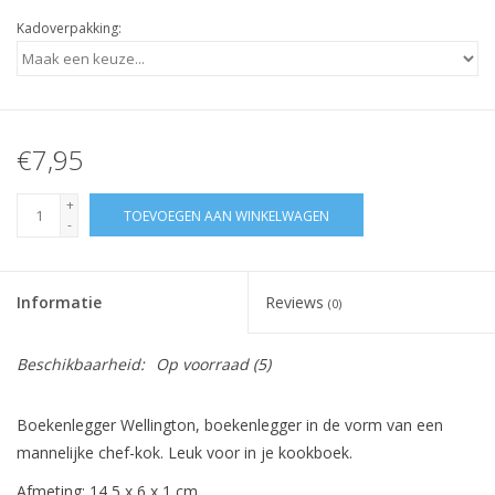
Kadoverpakking:
€7,95
+
TOEVOEGEN AAN WINKELWAGEN
-
Informatie
Reviews
(0)
Beschikbaarheid:
Op voorraad
(5)
Boekenlegger Wellington, boekenlegger in de vorm van een
mannelijke chef-kok. Leuk voor in je kookboek.
Afmeting: 14,5 x 6 x 1 cm