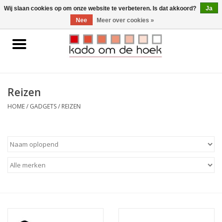
0 Artikelen - €0,00
Wij slaan cookies op om onze website te verbeteren. Is dat akkoord?
Ja
Nee
Meer over cookies »
Home
Accessoires
Reizen
Gadgets
HOME
/
GADGETS
/
REIZEN
Huishoudelijk
Interieur
Kids
Pylones