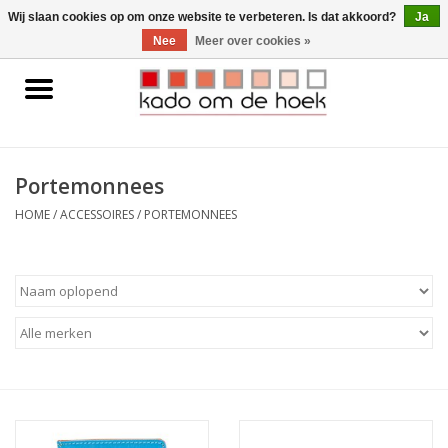
0 Artikelen - €0,00
Wij slaan cookies op om onze website te verbeteren. Is dat akkoord?
Ja
Nee
Meer over cookies »
Home
Accessoires
Portemonnees
Gadgets
HOME
/
ACCESSOIRES
/
PORTEMONNEES
Huishoudelijk
Interieur
Kids
Pylones