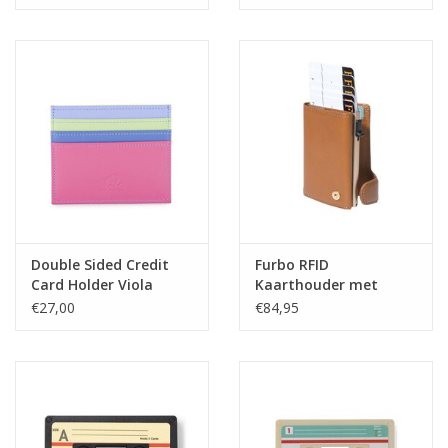
Double Sided Credit
Furbo RFID
Card Holder Viola
Kaarthouder met
kleingeldvak Honing
€27,00
€84,95