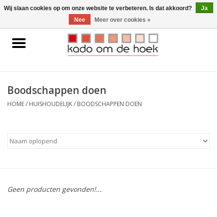
0 Artikelen - €0,00
Wij slaan cookies op om onze website te verbeteren. Is dat akkoord?
Ja
Nee
Meer over cookies »
Home
Accessoires
Boodschappen doen
Gadgets
HOME
/
HUISHOUDELIJK
/
BOODSCHAPPEN DOEN
Huishoudelijk
Interieur
Kids
Geen producten gevonden!...
Pylones