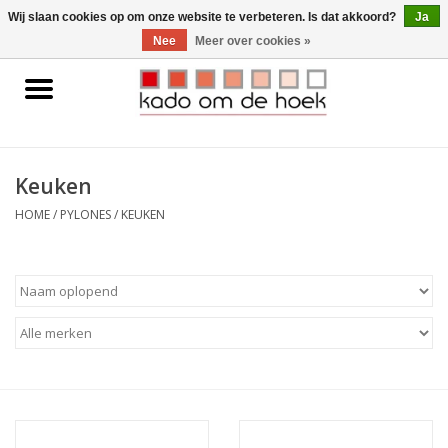
0 Artikelen - €0,00
Wij slaan cookies op om onze website te verbeteren. Is dat akkoord?
Ja
Nee
Meer over cookies »
Home
Accessoires
Keuken
Gadgets
HOME
/
PYLONES
/
KEUKEN
Huishoudelijk
Interieur
Kids
Pylones