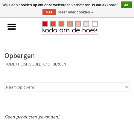
0 Artikelen - €0,00
Wij slaan cookies op om onze website te verbeteren. Is dat akkoord?
Ja
Nee
Meer over cookies »
Home
Accessoires
Opbergen
Gadgets
HOME
/
HUISHOUDELIJK
/
OPBERGEN
Huishoudelijk
Interieur
Kids
Geen producten gevonden!...
Pylones