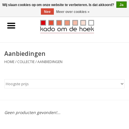
0 Artikelen - €0,00
Wij slaan cookies op om onze website te verbeteren. Is dat akkoord?
Ja
Nee
Meer over cookies »
Home
Accessoires
Aanbiedingen
Gadgets
HOME
/
COLLECTIE
/
AANBIEDINGEN
Huishoudelijk
Interieur
Kids
Geen producten gevonden!...
Pylones