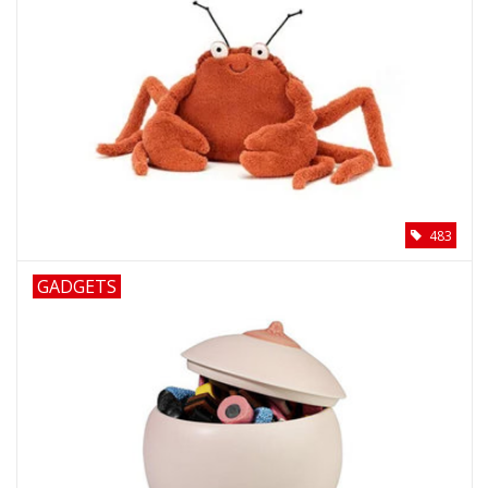
483
GADGETS