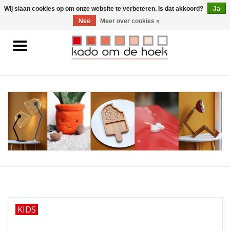
0 Artikelen - €0,00
Wij slaan cookies op om onze website te verbeteren. Is dat akkoord?
Ja
Nee
Meer over cookies »
Home
Accessoires
Gadgets
Huishoudelijk
Interieur
Kids
KIDS
Pylones