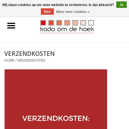
0 Artikelen - €0,00
Wij slaan cookies op om onze website te verbeteren. Is dat akkoord?
Ja
Nee
Meer over cookies »
Home
Accessoires
VERZENDKOSTEN
Gadgets
HOME
/
VERZENDKOSTEN
Huishoudelijk
Interieur
Kids
Pylones