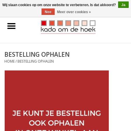
0 Artikelen - €0,00
Wij slaan cookies op om onze website te verbeteren. Is dat akkoord?
Ja
Nee
Meer over cookies »
Home
Accessoires
BESTELLING OPHALEN
Gadgets
HOME
/
BESTELLING OPHALEN
Huishoudelijk
Interieur
Kids
Pylones