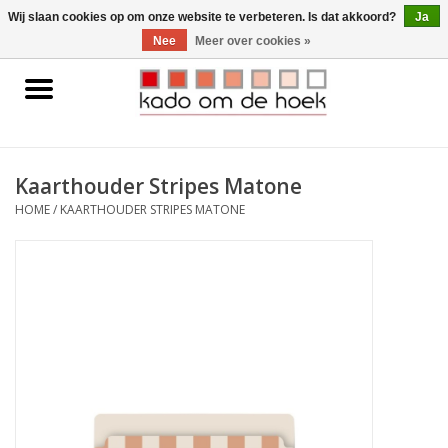
0 Artikelen - €0,00
Wij slaan cookies op om onze website te verbeteren. Is dat akkoord?
Ja
Nee
Meer over cookies »
Home
Accessoires
Kaarthouder Stripes Matone
Gadgets
HOME
/
KAARTHOUDER STRIPES MATONE
Huishoudelijk
Interieur
Kids
Pylones