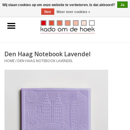
0 Artikelen - €0,00
Wij slaan cookies op om onze website te verbeteren. Is dat akkoord?
Ja
Nee
Meer over cookies »
Home
Accessoires
Den Haag Notebook Lavendel
Gadgets
HOME
/
DEN HAAG NOTEBOOK LAVENDEL
Huishoudelijk
Interieur
Kids
Pylones