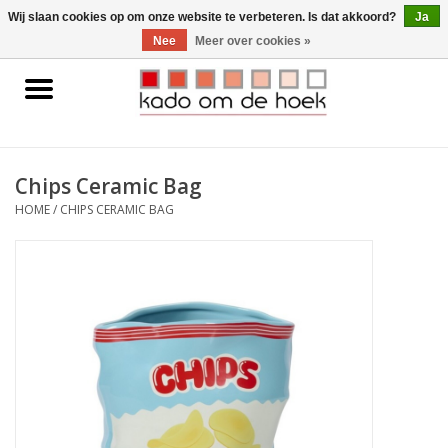
0 Artikelen - €0,00
Wij slaan cookies op om onze website te verbeteren. Is dat akkoord?
Ja
Nee
Meer over cookies »
Home
Accessoires
Chips Ceramic Bag
Gadgets
HOME
/
CHIPS CERAMIC BAG
Huishoudelijk
Interieur
Kids
Pylones