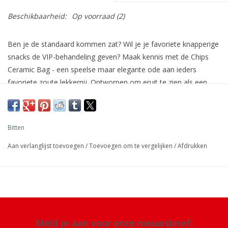
Beschikbaarheid:
Op voorraad
(2)
Ben je de standaard kommen zat? Wil je je favoriete knapperige
snacks de VIP-behandeling geven? Maak kennis met de Chips
Ceramic Bag - een speelse maar elegante ode aan ieders
favoriete zoute lekkernij. Ontworpen om eruit te zien als een
verfrommelde chipszak, maar gemaakt van strak keramiek,
voegt dit opvallende item een ​​vleugje plezier en flair toe aan
elke tafel.
Bitten
Afmeting: 15,5 x 15,5 x 13,5 cm
Aan verlanglijst toevoegen
/
Toevoegen om te vergelijken
/
Afdrukken
Materiaal: dolomiet
Details: handwas
Meld je aan voor onze nieuwsbrief: