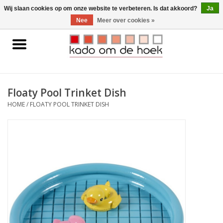
0 Artikelen - €0,00
Wij slaan cookies op om onze website te verbeteren. Is dat akkoord?
Ja
Nee
Meer over cookies »
Home
Accessoires
Floaty Pool Trinket Dish
Gadgets
HOME
/
FLOATY POOL TRINKET DISH
Huishoudelijk
Interieur
Kids
Pylones