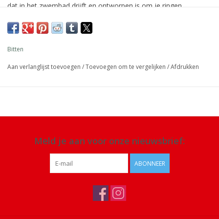
dat in het zwembad drijft en ontworpen is om je ringen,
oorbellen en andere kleine spulletjes veilig, droog en stijlvol te
presenteren.
Afmeting: 15 x15 x 4,5 cm
Bitten
Materiaal: polyresin (kunsthars)
Aan verlanglijst toevoegen
/
Toevoegen om te vergelijken
/
Afdrukken
Details: voor sieraden, sleutels of andere kleine accessoires
Meld je aan voor onze nieuwsbrief:
ABONNEER