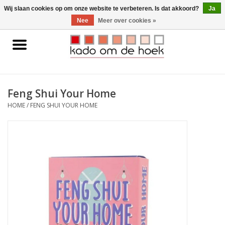
0 Artikelen - €0,00
Wij slaan cookies op om onze website te verbeteren. Is dat akkoord?
Ja
Nee
Meer over cookies »
Home
Accessoires
Feng Shui Your Home
Gadgets
HOME
/
FENG SHUI YOUR HOME
Huishoudelijk
Interieur
Kids
Pylones