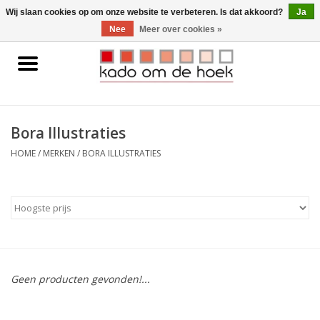
0 Artikelen - €0,00
Wij slaan cookies op om onze website te verbeteren. Is dat akkoord?
Ja
Nee
Meer over cookies »
Home
Accessoires
Bora Illustraties
Gadgets
HOME
/
MERKEN
/
BORA ILLUSTRATIES
Huishoudelijk
Interieur
Kids
Geen producten gevonden!...
Pylones