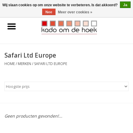
0 Artikelen - €0,00
Wij slaan cookies op om onze website te verbeteren. Is dat akkoord?
Ja
Nee
Meer over cookies »
Home
Accessoires
Safari Ltd Europe
Gadgets
HOME
/
MERKEN
/
SAFARI LTD EUROPE
Huishoudelijk
Interieur
Kids
Geen producten gevonden!...
Pylones