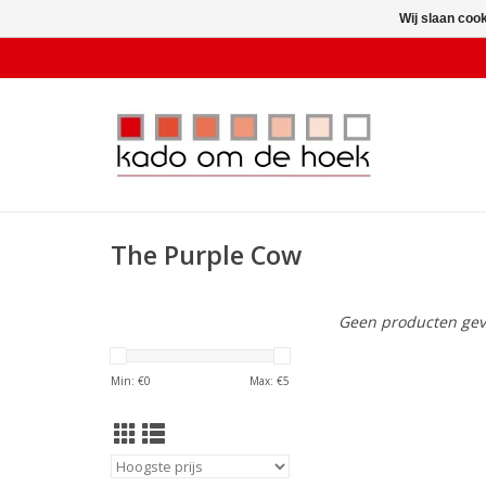
Wij slaan coo
The Purple Cow
Geen producten gev
Min: €
0
Max: €
5