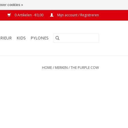
over cookies »
0 Artikelen - €0,00
Mijn account / Registreren
ERIEUR
KIDS
PYLONES
HOME
/
MERKEN
/
THE PURPLE COW