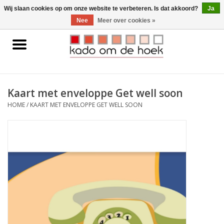
0 Artikelen - €0,00
Wij slaan cookies op om onze website te verbeteren. Is dat akkoord?
Ja
Nee
Meer over cookies »
Home
Accessoires
Kaart met enveloppe Get well soon
Gadgets
HOME
/
KAART MET ENVELOPPE GET WELL SOON
Huishoudelijk
Interieur
Kids
Pylones