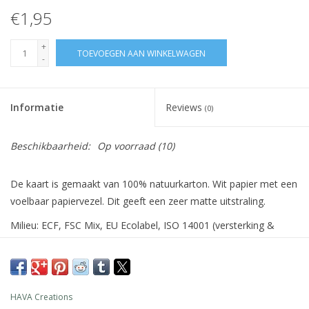
€1,95
+
TOEVOEGEN AAN WINKELWAGEN
-
Informatie
Reviews
(0)
Beschikbaarheid:
Op voorraad
(10)
De kaart is gemaakt van 100% natuurkarton. Wit papier met een
voelbaar papiervezel. Dit geeft een zeer matte uitstraling.
Milieu: ECF, FSC Mix, EU Ecolabel, ISO 14001 (versterking &
beheersing van milieubehoud)
De enveloppe is van 100% ecologisch papier in de kleur 'zand',
van hoge kwaliteit (120 grams)
HAVA Creations
https://www.hava-creations.com/shop