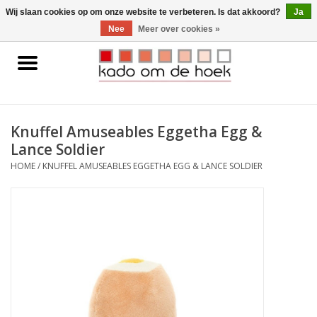
0 Artikelen - €0,00
Wij slaan cookies op om onze website te verbeteren. Is dat akkoord?
Ja
Nee
Meer over cookies »
Home
Accessoires
Knuffel Amuseables Eggetha Egg &
Lance Soldier
Gadgets
HOME
/
KNUFFEL AMUSEABLES EGGETHA EGG & LANCE SOLDIER
Huishoudelijk
Interieur
Kids
Pylones