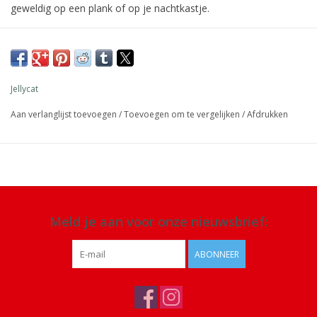
geweldig op een plank of op je nachtkastje.
Afmeting: 16 x 12 x 6 cm
Materiaal: 100% polyester
Details: geschikt voor alle leeftijden. Alleen handwas, niet in de
Jellycat
droger of chemisch reinigen of strijken
Aan verlanglijst toevoegen
/
Toevoegen om te vergelijken
/
Afdrukken
Meld je aan voor onze nieuwsbrief:
ABONNEER