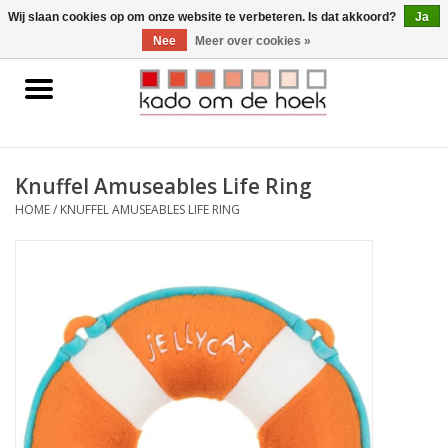
0 Artikelen - €0,00
Wij slaan cookies op om onze website te verbeteren. Is dat akkoord?
Ja
Nee
Meer over cookies »
Home
Accessoires
Knuffel Amuseables Life Ring
Gadgets
HOME
/
KNUFFEL AMUSEABLES LIFE RING
Huishoudelijk
Interieur
Kids
Pylones