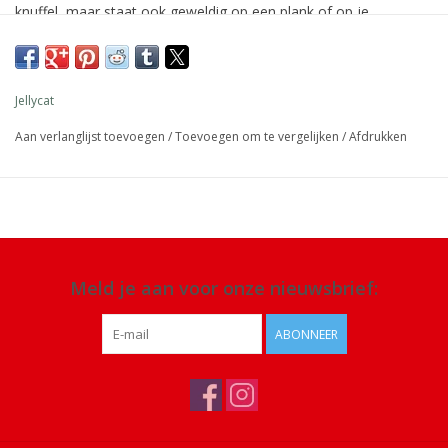
knuffel, maar staat ook geweldig op een plank of op je
nachtkastje.
Afmeting: 33 x 28 x 7 cm
Jellycat
Materiaal: 100% polyester
Aan verlanglijst toevoegen
/
Toevoegen om te vergelijken
/
Afdrukken
Details: geschikt voor alle leeftijden. Alleen handwas, niet in de
droger of chemisch reinigen of strijken
Meld je aan voor onze nieuwsbrief:
ABONNEER