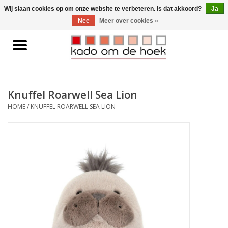
0 Artikelen - €0,00
Wij slaan cookies op om onze website te verbeteren. Is dat akkoord?
Ja
Nee
Meer over cookies »
Home
Accessoires
Knuffel Roarwell Sea Lion
Gadgets
HOME
/
KNUFFEL ROARWELL SEA LION
Huishoudelijk
Interieur
Kids
Pylones