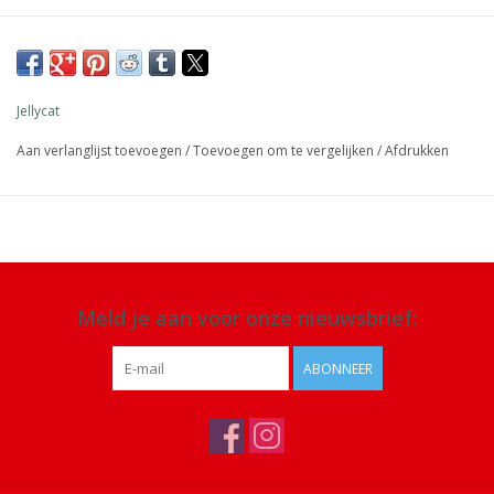
Afmeting: 30 x 20 x 16 cm
Materiaal: 100% polyester
Details: geschikt vanaf 12 maanden. Alleen handwas, niet in de
Jellycat
droger of chemisch reinigen of strijken
Aan verlanglijst toevoegen
/
Toevoegen om te vergelijken
/
Afdrukken
Meld je aan voor onze nieuwsbrief:
ABONNEER