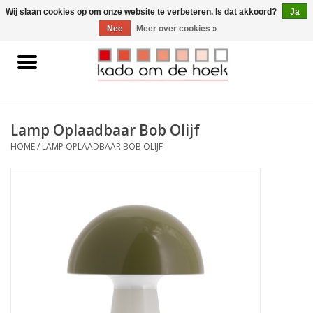
0 Artikelen - €0,00
Wij slaan cookies op om onze website te verbeteren. Is dat akkoord?
Ja
Nee
Meer over cookies »
Home
Accessoires
Lamp Oplaadbaar Bob Olijf
Gadgets
HOME
/
LAMP OPLAADBAAR BOB OLIJF
Huishoudelijk
Interieur
Kids
Pylones