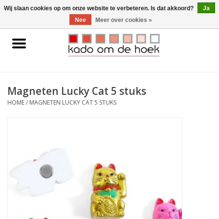
0 Artikelen - €0,00
Wij slaan cookies op om onze website te verbeteren. Is dat akkoord?
Ja
Nee
Meer over cookies »
Home
Accessoires
Magneten Lucky Cat 5 stuks
Gadgets
HOME
/
MAGNETEN LUCKY CAT 5 STUKS
Huishoudelijk
Interieur
Kids
Pylones