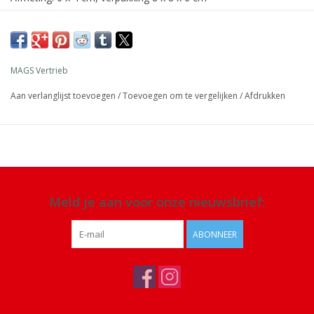
Materiaal: siliconen
Details: ingebouwde oplaadbare batterij of via een netsnoer,
functies zoals kleurverandering en helderheidsregeling, tik op het
MAGS Vertrieb
lampje om van modus te wisselen, inclusief USB-oplaadkabel
Aan verlanglijst toevoegen
/
Toevoegen om te vergelijken
/
Afdrukken
Meld je aan voor onze nieuwsbrief:
ABONNEER