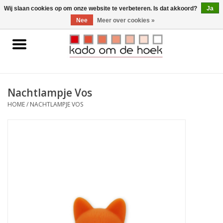
0 Artikelen - €0,00
Wij slaan cookies op om onze website te verbeteren. Is dat akkoord?
Ja
Nee
Meer over cookies »
Home
Accessoires
Nachtlampje Vos
Gadgets
HOME
/
NACHTLAMPJE VOS
Huishoudelijk
Interieur
Kids
Pylones