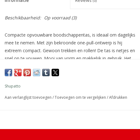
Informatie
Reviews
(0)
Beschikbaarheid:
Op voorraad
(3)
Compacte opvouwbare boodschappentas, is ideaal om dagelijks
mee te nemen. Met zijn bekroonde one-pull-ontwerp is hij
extreem compact. Gewoon trekken en rollen! De tas is netjes en
snel op te vouwen. Mooi van vorm en makkelijk in gebruik. Het
gebruik van de compacte tas zorgt voor een gemakkelijke en
vlotte winkelervaring. Bespaar tijd, bescherm het milieu, geniet
van het leven!
Shupatto
De Shupatto compacte opvouwbare boodschappentassen zijn
Aan verlanglijst toevoegen
/
Toevoegen om te vergelijken
/
Afdrukken
ontworpen door het Japanse bedrijf Marna. Het bedrijf begon
met het ontwikkelen van tassen om het gat in de markt voor
opvouwbare milieuvriendelijke tassen op te vullen.
De innovatieve structuur van Shupatto is geïnspireerd op de
modewereld. Trek aan beide uiteinden en de tas zakt langs de