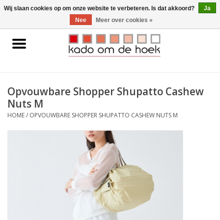
0 Artikelen - €0,00
Wij slaan cookies op om onze website te verbeteren. Is dat akkoord?
Ja
Nee
Meer over cookies »
Home
Accessoires
Opvouwbare Shopper Shupatto Cashew
Nuts M
Gadgets
HOME
/
OPVOUWBARE SHOPPER SHUPATTO CASHEW NUTS M
Huishoudelijk
Interieur
Kids
Pylones