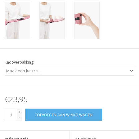
Kadoverpakking:
€23,95
+
TOEVOEGEN AAN WINKELWAGEN
-