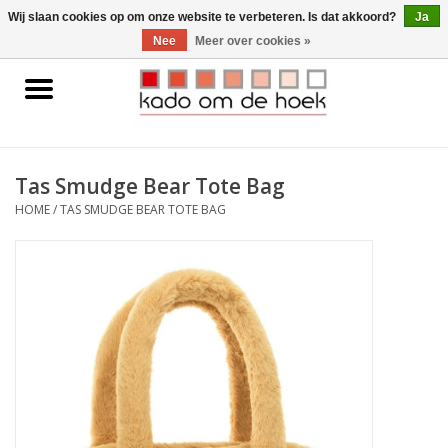
0 Artikelen - €0,00
Wij slaan cookies op om onze website te verbeteren. Is dat akkoord?
Ja
Nee
Meer over cookies »
Home
Accessoires
Tas Smudge Bear Tote Bag
Gadgets
HOME
/
TAS SMUDGE BEAR TOTE BAG
Huishoudelijk
Interieur
Kids
Pylones