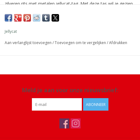
zilveren rits met metalen jellycat-tag. Met deze tas wil je gezien
worden.
Afmeting: 36 x 24 x 8 cm
Jellycat
Materiaal: polyester, katoen
Aan verlanglijst toevoegen
/
Toevoegen om te vergelijken
/
Afdrukken
Details: alleen spons schoon, niet in de droger of chemisch
reinigen of strijken
Meld je aan voor onze nieuwsbrief:
ABONNEER