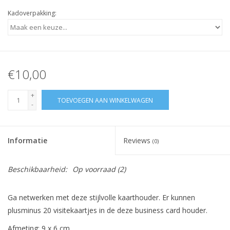
Kadoverpakking:
€10,00
+
TOEVOEGEN AAN WINKELWAGEN
-
Informatie
Reviews
(0)
Beschikbaarheid:
Op voorraad
(2)
Ga netwerken met deze stijlvolle kaarthouder. Er kunnen
plusminus 20 visitekaartjes in de deze business card houder.
Afmeting: 9 x 6 cm