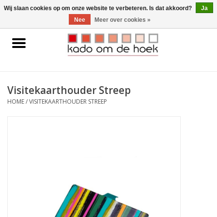
0 Artikelen - €0,00
Wij slaan cookies op om onze website te verbeteren. Is dat akkoord?
Ja
Nee
Meer over cookies »
Home
Accessoires
Visitekaarthouder Streep
Gadgets
HOME
/
VISITEKAARTHOUDER STREEP
Huishoudelijk
Interieur
Kids
Pylones