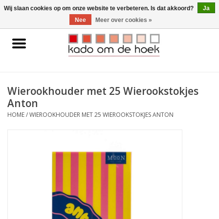
0 Artikelen - €0,00
Wij slaan cookies op om onze website te verbeteren. Is dat akkoord?
Ja
Nee
Meer over cookies »
Home
Accessoires
Wierookhouder met 25 Wierookstokjes
Anton
Gadgets
HOME
/
WIEROOKHOUDER MET 25 WIEROOKSTOKJES ANTON
Huishoudelijk
Interieur
Kids
Pylones