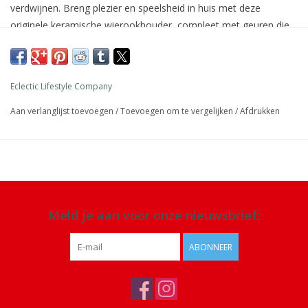
verdwijnen. Breng plezier en speelsheid in huis met deze
originele keramische wierookhouder, compleet met geuren die
perfect bij zijn persoonlijkheid passen. Wierookhouder in
geschenkdoos met 25 wierookstokjes.
Afmeting: verpakking 28 ,5 x 13 x 4 cm
Eclectic Lifestyle Company
Materiaal: keramiek
Aan verlanglijst toevoegen
/
Toevoegen om te vergelijken
/
Afdrukken
Details: 25 wierookstokjes met lavendelgeur
Meld je aan voor onze nieuwsbrief:
ABONNEER