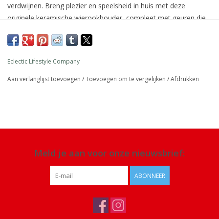
verdwijnen. Breng plezier en speelsheid in huis met deze
originele keramische wierookhouder, compleet met geuren die
perfect bij zijn persoonlijkheid passen. Wierookhouder in
geschenkdoos met 25 wierookstokjes.
Afmeting: verpakking 28 ,5 x 13 x 4 cm
Eclectic Lifestyle Company
Materiaal: keramiek
Aan verlanglijst toevoegen
/
Toevoegen om te vergelijken
/
Afdrukken
Details: 25 wierookstokjes met rozengeur
Meld je aan voor onze nieuwsbrief:
ABONNEER