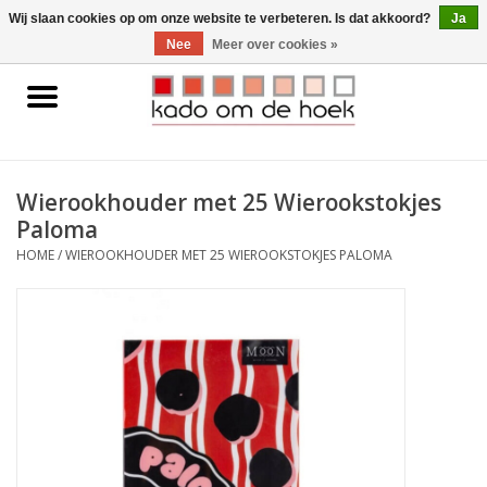
0 Artikelen - €0,00
Wij slaan cookies op om onze website te verbeteren. Is dat akkoord?
Ja
Nee
Meer over cookies »
Home
Accessoires
Wierookhouder met 25 Wierookstokjes
Paloma
Gadgets
HOME
/
WIEROOKHOUDER MET 25 WIEROOKSTOKJES PALOMA
Huishoudelijk
Interieur
Kids
Pylones