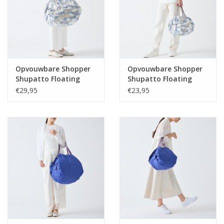
Opvouwbare Shopper
Opvouwbare Shopper
Shupatto Floating
Shupatto Floating
Clouds L
Clouds M
€29,95
€23,95