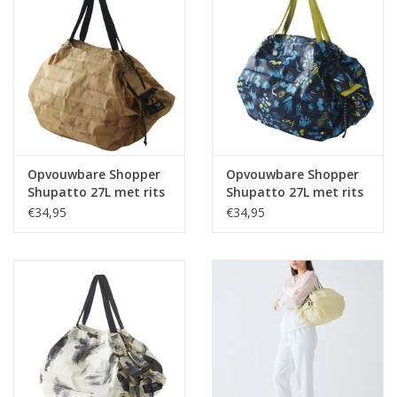
Opvouwbare Shopper
Opvouwbare Shopper
Shupatto 27L met rits
Shupatto 27L met rits
Flying Birds
Grassland
€34,95
€34,95