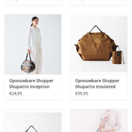
Opvouwbare Shopper
Opvouwbare Shopper
Shupatto Inception
Shupatto Insulated
Sepia M
20L met rits Amber
€24,95
€39,95