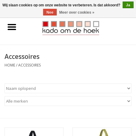
0 Artikelen - €0,00
Wij slaan cookies op om onze website te verbeteren. Is dat akkoord?
Ja
Nee
Meer over cookies »
Home
Accessoires
Accessoires
Gadgets
HOME
/
ACCESSOIRES
Huishoudelijk
Interieur
Kids
Pylones