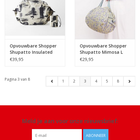
Opvouwbare Shopper
Opvouwbare Shopper
Shupatto Insulated
Shupatto Mimosa L
20L met rits White
€39,95
€29,95
Birch
Pagina 3 van 8
1
2
3
4
5
8
Meld je aan voor onze nieuwsbrief:
ABONNEER