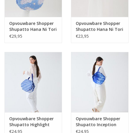
Opvouwbare Shopper
Opvouwbare Shopper
Shupatto Hana Ni Tori
Shupatto Hana Ni Tori
L
M
€29,95
€23,95
Opvouwbare Shopper
Opvouwbare Shopper
Shupatto Highlight
Shupatto Inception
Blue M
Blue M
€24,95
€24,95