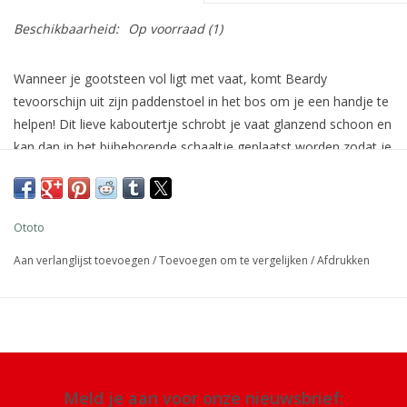
Beschikbaarheid:
Op voorraad
(1)
Wanneer je gootsteen vol ligt met vaat, komt Beardy
tevoorschijn uit zijn paddenstoel in het bos om je een handje te
helpen! Dit lieve kaboutertje schrobt je vaat glanzend schoon en
kan dan in het bijbehorende schaaltje geplaatst worden zodat je
aanrecht mooi droog blijft.
Afmeting: verpakking 11,5 x 8,5 x 8,5 cm
Ototo
Materiaal: kunststof, BPA vrij
Aan verlanglijst toevoegen
/
Toevoegen om te vergelijken
/
Afdrukken
Details: vaatwasmachinebestendig
Meld je aan voor onze nieuwsbrief: