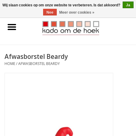
0 Artikelen - €0,00
Wij slaan cookies op om onze website te verbeteren. Is dat akkoord?
Ja
Nee
Meer over cookies »
Home
Accessoires
Afwasborstel Beardy
Gadgets
HOME
/
AFWASBORSTEL BEARDY
Huishoudelijk
Interieur
Kids
Pylones