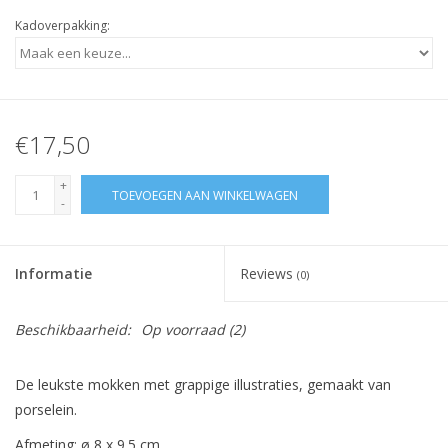
Kadoverpakking:
€17,50
+
TOEVOEGEN AAN WINKELWAGEN
-
Informatie
Reviews
(0)
Beschikbaarheid:
Op voorraad
(2)
De leukste mokken met grappige illustraties, gemaakt van
porselein.
Afmeting:
ø 8 x 9.5 cm