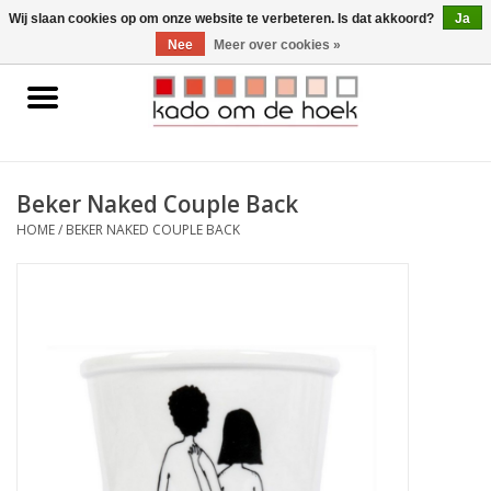
0 Artikelen - €0,00
Wij slaan cookies op om onze website te verbeteren. Is dat akkoord?
Ja
Nee
Meer over cookies »
Home
Accessoires
Beker Naked Couple Back
Gadgets
HOME
/
BEKER NAKED COUPLE BACK
Huishoudelijk
Interieur
Kids
Pylones