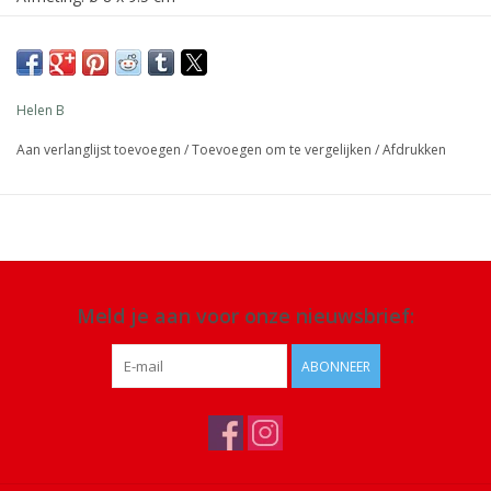
Materiaal: porselein, keramiek, Chinese inkt
Inhoud: 220 ml
Details: handgemaakt, vaatwas-, oven- en magnetronbestendig
Helen B
Aan verlanglijst toevoegen
/
Toevoegen om te vergelijken
/
Afdrukken
Meld je aan voor onze nieuwsbrief:
ABONNEER