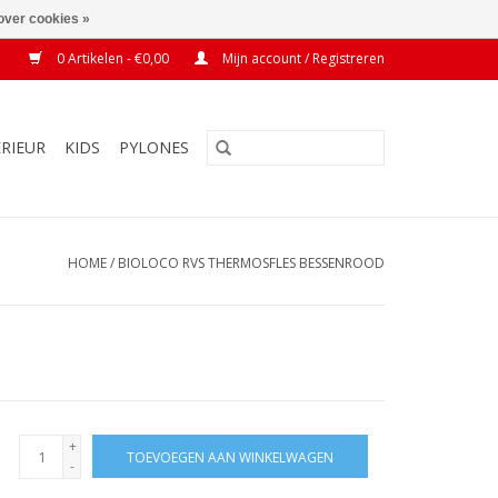
over cookies »
0 Artikelen - €0,00
Mijn account / Registreren
ERIEUR
KIDS
PYLONES
HOME
/
BIOLOCO RVS THERMOSFLES BESSENROOD
+
TOEVOEGEN AAN WINKELWAGEN
-