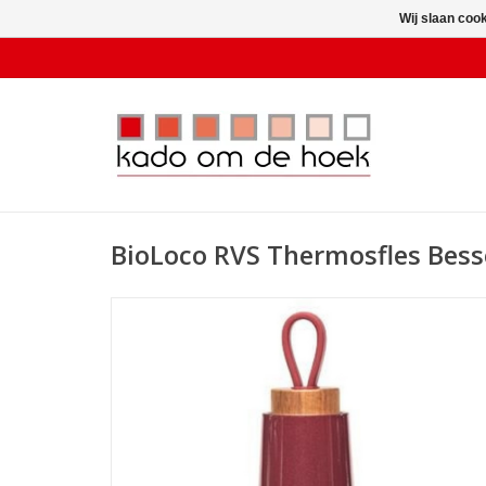
Wij slaan coo
BioLoco RVS Thermosfles Bes