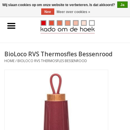
0 Artikelen - €0,00
Wij slaan cookies op om onze website te verbeteren. Is dat akkoord?
Ja
Nee
Meer over cookies »
Home
Accessoires
BioLoco RVS Thermosfles Bessenrood
Gadgets
HOME
/
BIOLOCO RVS THERMOSFLES BESSENROOD
Huishoudelijk
Interieur
Kids
Pylones