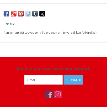
Inhoud: 500 ml
Materiaal:
hoge kwaliteit RVS, BPA- en ftalaat-vrij
Details:
houdt dranken tot wel 18 uur warm en tot 12 uur koud,
Chic Mic
niet geschikt voor magnetron, handwas wordt aangeraden
Aan verlanglijst toevoegen
/
Toevoegen om te vergelijken
/
Afdrukken
Meld je aan voor onze nieuwsbrief:
ABONNEER