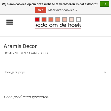
0 Artikelen - €0,00
Wij slaan cookies op om onze website te verbeteren. Is dat akkoord?
Ja
Nee
Meer over cookies »
Home
Accessoires
Aramis Decor
Gadgets
HOME
/
MERKEN
/
ARAMIS DECOR
Huishoudelijk
Interieur
Kids
Geen producten gevonden!...
Pylones