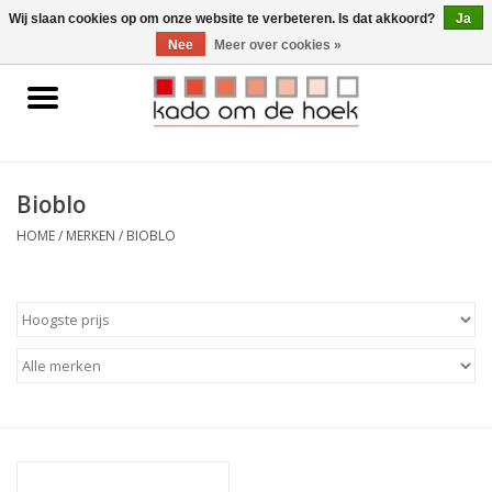
0 Artikelen - €0,00
Wij slaan cookies op om onze website te verbeteren. Is dat akkoord?
Ja
Nee
Meer over cookies »
Home
Accessoires
Bioblo
Gadgets
HOME
/
MERKEN
/
BIOBLO
Huishoudelijk
Interieur
Kids
Pylones