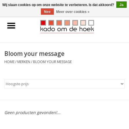
0 Artikelen - €0,00
Wij slaan cookies op om onze website te verbeteren. Is dat akkoord?
Ja
Nee
Meer over cookies »
Home
Accessoires
Bloom your message
Gadgets
HOME
/
MERKEN
/
BLOOM YOUR MESSAGE
Huishoudelijk
Interieur
Kids
Geen producten gevonden!...
Pylones