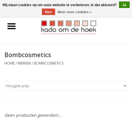
0 Artikelen - €0,00
Wij slaan cookies op om onze website te verbeteren. Is dat akkoord?
Ja
Nee
Meer over cookies »
Home
Accessoires
Bombcosmetics
Gadgets
HOME
/
MERKEN
/
BOMBCOSMETICS
Huishoudelijk
Interieur
Kids
Geen producten gevonden!...
Pylones