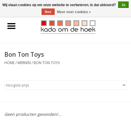
0 Artikelen - €0,00
Wij slaan cookies op om onze website te verbeteren. Is dat akkoord?
Ja
Nee
Meer over cookies »
Home
Accessoires
Bon Ton Toys
Gadgets
HOME
/
MERKEN
/
BON TON TOYS
Huishoudelijk
Interieur
Kids
Geen producten gevonden!...
Pylones