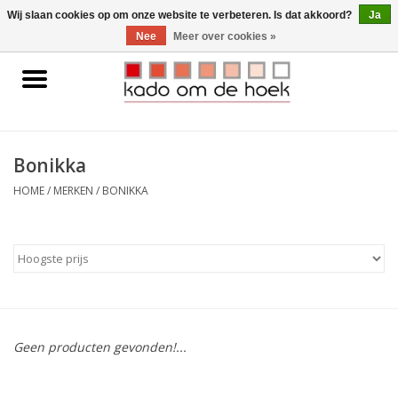
0 Artikelen - €0,00
Wij slaan cookies op om onze website te verbeteren. Is dat akkoord?
Ja
Nee
Meer over cookies »
Home
Accessoires
Bonikka
Gadgets
HOME
/
MERKEN
/
BONIKKA
Huishoudelijk
Interieur
Kids
Geen producten gevonden!...
Pylones