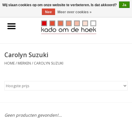
0 Artikelen - €0,00
Wij slaan cookies op om onze website te verbeteren. Is dat akkoord?
Ja
Nee
Meer over cookies »
Home
Accessoires
Carolyn Suzuki
Gadgets
HOME
/
MERKEN
/
CAROLYN SUZUKI
Huishoudelijk
Interieur
Kids
Geen producten gevonden!...
Pylones